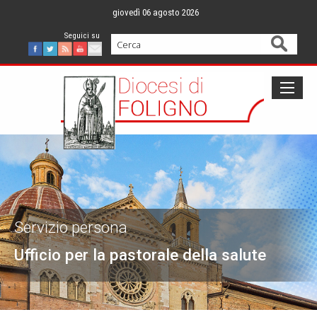
Skip
giovedì 06 agosto 2026
to
content
Cerca
Facebook
Twitter
Feed
Youtube
Mail
Servizio persona
Ufficio per la pastorale della salute