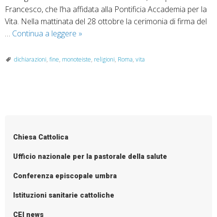
Francesco, che l’ha affidata alla Pontificia Accademia per la
Vita. Nella mattinata del 28 ottobre la cerimonia di firma del
Cristiani,
…
Continua a leggere
»
ebrei
e
dichiarazioni
,
fine
,
monoteiste
,
religioni
,
Roma
,
vita
musulmani
insieme
per
P
la
o
vita
s
Chiesa Cattolica
t
N
Ufficio nazionale per la pastorale della salute
a
Conferenza episcopale umbra
v
i
Istituzioni sanitarie cattoliche
g
CEI news