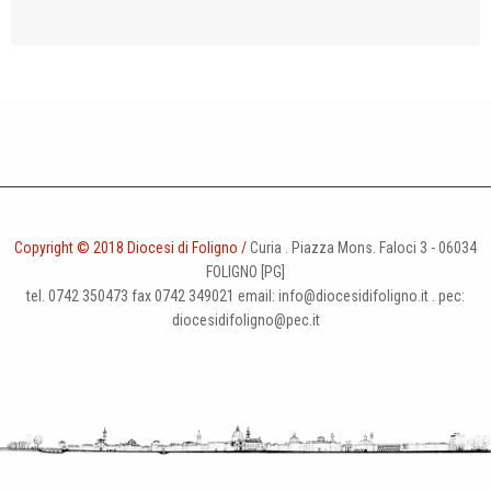
a
t
i
o
n
Copyright © 2018 Diocesi di Foligno /
Curia . Piazza Mons. Faloci 3 - 06034
FOLIGNO [PG]
tel. 0742 350473 fax 0742 349021 email: info@diocesidifoligno.it . pec:
diocesidifoligno@pec.it